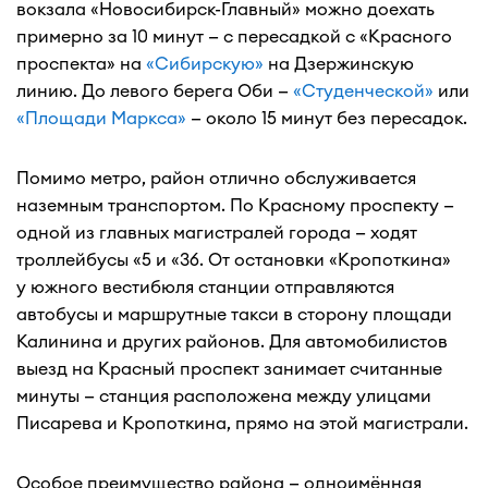
вокзала «Новосибирск-Главный» можно доехать
примерно за 10 минут — с пересадкой с «Красного
проспекта» на
«Сибирскую»
на Дзержинскую
линию. До левого берега Оби —
«Студенческой»
или
«Площади Маркса»
— около 15 минут без пересадок.
Помимо метро, район отлично обслуживается
наземным транспортом. По Красному проспекту —
одной из главных магистралей города — ходят
троллейбусы «5 и «36. От остановки «Кропоткина»
у южного вестибюля станции отправляются
автобусы и маршрутные такси в сторону площади
Калинина и других районов. Для автомобилистов
выезд на Красный проспект занимает считанные
минуты — станция расположена между улицами
Писарева и Кропоткина, прямо на этой магистрали.
Особое преимущество района — одноимённая