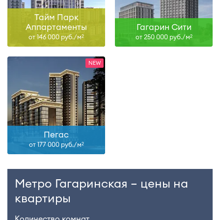
Тайм Парк
Аппартаменты
Гагарин Сити
от 146 000 руб./м
от 250 000 руб./м
2
2
Пегас
от 177 000 руб./м
2
Метро Гагаринская – цены на
квартиры
Количество комнат