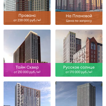
Прованс
На Плановой
от 238 000 руб./м
2
Цена по запросу
Тайм Сквер
Русское солнце
от 210 000 руб./м
от 170 000 руб./м
2
2