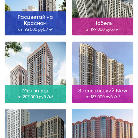
Расцветай на
Красном
Нобель
от 196 000 руб./м
от 199 000 руб./м
2
2
Мылзавод
Заельцовский New
от 207 000 руб./м
от 187 000 руб./м
2
2