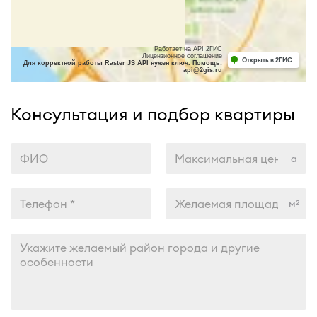
Работает на API 2ГИС
Лицензионное соглашение
Открыть в 2ГИС
Для корректной работы Raster JS API нужен ключ. Помощь:
api@2gis.ru
Консультация и подбор квартиры
м
2